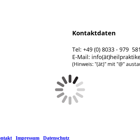
Kontaktdaten
Tel: +49 (0) 8033 - 979 58
E-Mail: info(ät)heilprakti
(Hinweis: "(ät)" mit "@" aust