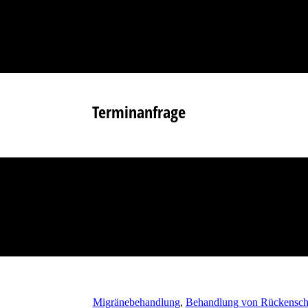
Terminanfrage
Migränebehandlung
,
Behandlung von Rückensch