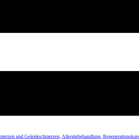
merzen und Gelenkschmerzen
,
Allergiebehandlung
,
Regenerationskur