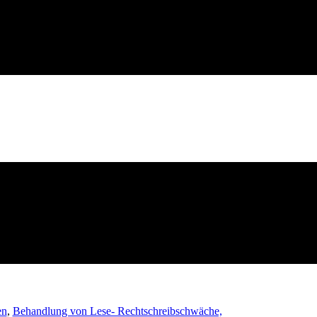
en
,
Behandlung von Lese- Rechtschreibschwäche,