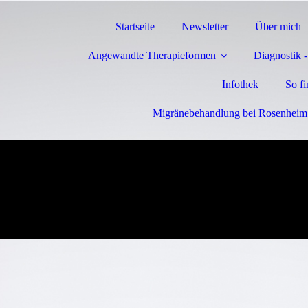
Startseite
Newsletter
Über mich
Angewandte Therapieformen
Diagnostik 
Infothek
So f
Migränebehandlung bei Rosenheim 