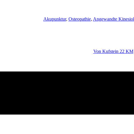
Akupunktur
,
Osteopathie
,
Angewandte Kinesiol
Von Kufstein 22 KM