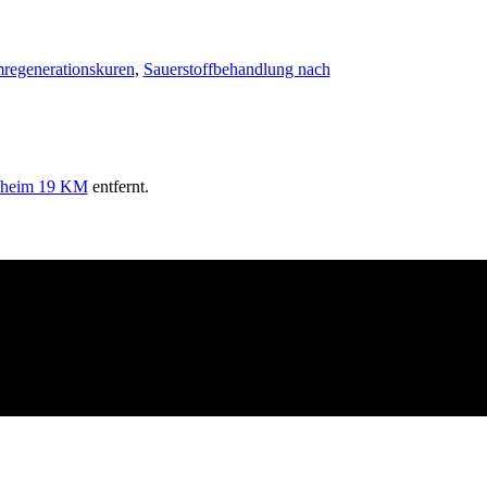
regenerationskuren
,
Sauerstoffbehandlung nach
heim 19 KM
entfernt.