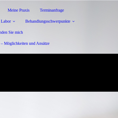
Meine Praxis
Terminanfrage
- Labor
Behandlungsschwerpunkte
inden Sie mich
– Möglichkeiten und Ansätze