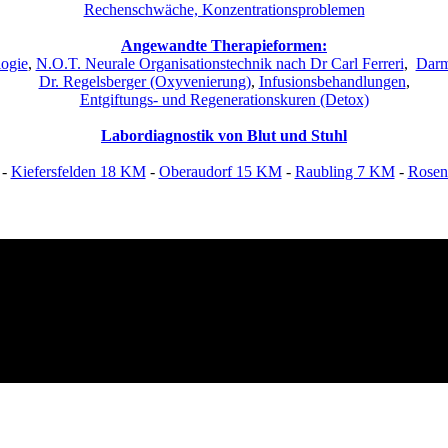
Rechenschwäche, Konzentrationsproblemen
Angewandte Therapieformen:
ogie
,
N.O.T. Neurale Organisationstechnik nach Dr Carl Ferreri
,
Darm
Dr. Regelsberger (Oxyvenierung)
,
Infusionsbehandlungen
,
Entgiftungs- und Regenerationskuren (Detox)
Labordiagnostik von Blut und Stuhl
-
Kiefersfelden 18 KM
-
Oberaudorf 15 KM
-
Raubling 7 KM
-
Rosen