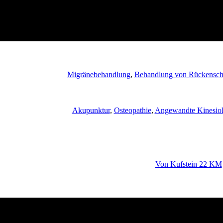
Migränebehandlung
,
Behandlung von Rückensch
Akupunktur
,
Osteopathie
,
Angewandte Kinesiol
Von Kufstein 22 KM