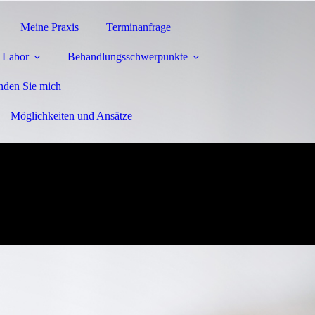
Meine Praxis
Terminanfrage
- Labor
Behandlungsschwerpunkte
inden Sie mich
– Möglichkeiten und Ansätze