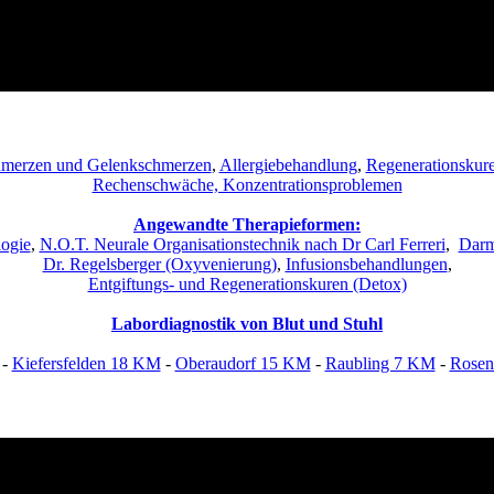
merzen und Gelenkschmerzen
,
Allergiebehandlung
,
Regenerationskur
Rechenschwäche, Konzentrationsproblemen
Angewandte Therapieformen:
ogie
,
N.O.T. Neurale Organisationstechnik nach Dr Carl Ferreri
,
Darm
Dr. Regelsberger (Oxyvenierung)
,
Infusionsbehandlungen
,
Entgiftungs- und Regenerationskuren (Detox)
Labordiagnostik von Blut und Stuhl
-
Kiefersfelden 18 KM
-
Oberaudorf 15 KM
-
Raubling 7 KM
-
Rosen