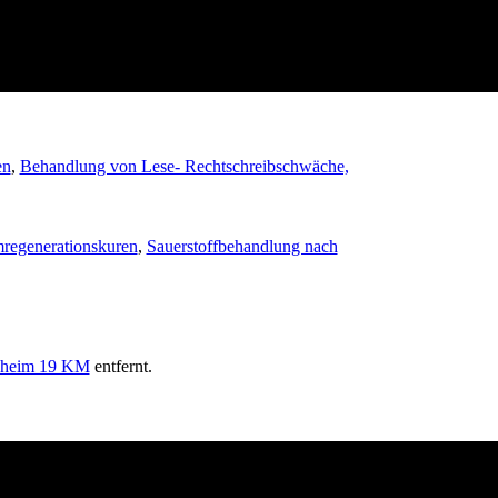
en
,
Behandlung von Lese- Rechtschreibschwäche,
regenerationskuren
,
Sauerstoffbehandlung nach
heim 19 KM
entfernt.