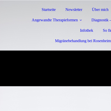
Startseite
Newsletter
Über mich
Angewandte Therapieformen
Diagnostik 
Infothek
So f
Migränebehandlung bei Rosenheim 