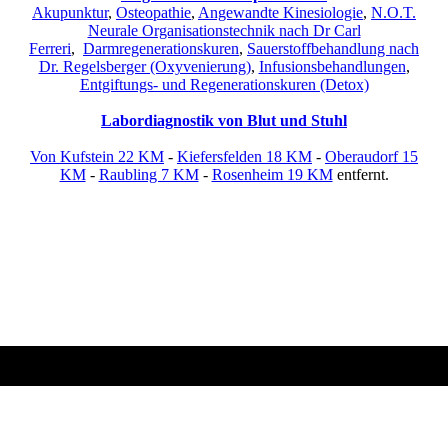
Akupunktur
,
Osteopathie
,
Angewandte Kinesiologie
,
N.O.T.
Neurale Organisationstechnik nach Dr Carl
Ferreri
,
Darmregenerationskuren
,
Sauerstoffbehandlung nach
Dr. Regelsberger (Oxyvenierung)
,
Infusionsbehandlungen
,
Entgiftungs- und Regenerationskuren (Detox)
Labordiagnostik von Blut und Stuhl
Von Kufstein 22 KM
-
Kiefersfelden 18 KM
-
Oberaudorf 15
KM
-
Raubling 7 KM
-
Rosenheim 19 KM
entfernt.