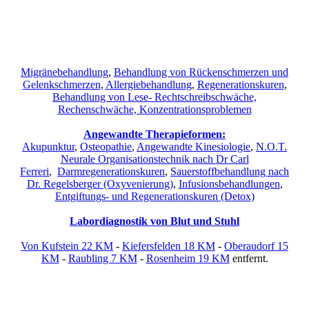
Migränebehandlung
,
Behandlung von Rückenschmerzen und
Gelenkschmerzen
,
Allergiebehandlung
,
Regenerationskuren
,
Behandlung von Lese- Rechtschreibschwäche,
Rechenschwäche, Konzentrationsproblemen
Angewandte Therapieformen:
Akupunktur
,
Osteopathie
,
Angewandte Kinesiologie
,
N.O.T.
Neurale Organisationstechnik nach Dr Carl
Ferreri
,
Darmregenerationskuren
,
Sauerstoffbehandlung nach
Dr. Regelsberger (Oxyvenierung)
,
Infusionsbehandlungen
,
Entgiftungs- und Regenerationskuren (Detox)
Labordiagnostik von Blut und Stuhl
Von Kufstein 22 KM
-
Kiefersfelden 18 KM
-
Oberaudorf 15
KM
-
Raubling 7 KM
-
Rosenheim 19 KM
entfernt.