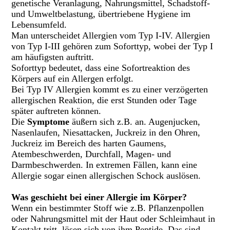
genetische Veranlagung, Nahrungsmittel, Schadstoff-
und Umweltbelastung, übertriebene Hygiene im
Lebensumfeld.
Man unterscheidet Allergien vom Typ I-IV. Allergien
von Typ I-III gehören zum Soforttyp, wobei der Typ I
am häufigsten auftritt.
Soforttyp bedeutet, dass eine Sofortreaktion des
Körpers auf ein Allergen erfolgt.
Bei Typ IV Allergien kommt es zu einer verzögerten
allergischen Reaktion, die erst Stunden oder Tage
später auftreten können.
Die
Symptome
äußern sich z.B. an.
Augenjucken,
Nasenlaufen, Niesattacken, Juckreiz in den Ohren,
Juckreiz im Bereich des harten Gaumens,
Atembeschwerden, Durchfall, Magen- und
Darmbeschwerden. In extremen Fällen, kann eine
Allergie sogar einen allergischen Schock auslösen.
Was geschieht bei einer Allergie im Körper?
Wenn ein bestimmter Stoff wie z.B. Pflanzenpollen
oder Nahrungsmittel mit der Haut oder Schleimhaut in
Kontakt tritt, lösen sich von ihm Peptide. Das sind